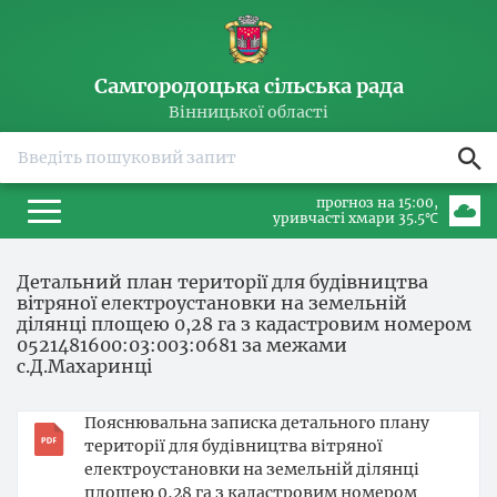
Самгородоцька сільська рада
Вінницької області
прогноз на 15:00
уривчасті хмари 35.5℃
Детальний план території для будівництва
вітряної електроустановки на земельній
ділянці площею 0,28 га з кадастровим номером
0521481600:03:003:0681 за межами
с.Д.Махаринці
Пояснювальна записка детального плану
території для будівництва вітряної
електроустановки на земельній ділянці
площею 0,28 га з кадастровим номером