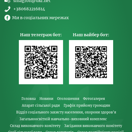
smagron@ukr.net
+380682216814
Ми в соціальних мережах
Наш телеграм бот:
Наш вайбер бот:
Головна
Новини
Оголошення
Фотогалерея
Апарат сільської ради
Графік прийому громадян
Відділ соціального захисту населення, охорони здоров’я
Загальноосвітній навчально-виховний комплекс
Склад виконавчого комітету
Засідання виконавчого комітету