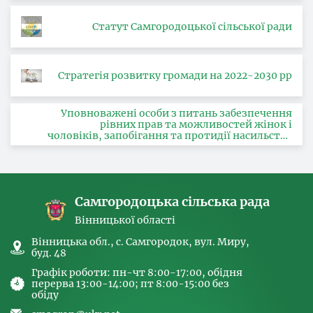
Статут Самгородоцької сільської ради
Стратегія розвитку громади на 2022-2030 рр
Уповноважені особи з питань забезпечення
рівних прав та можливостей жінок і
чоловіків, запобігання та протидії насильству
за ознакою статі, з питань здійснення заходів,
спрямованих на попередження торгівлі
людьми та координатора
Самгородоцька сільська рада
Вінницької області
Вінницька обл., с. Самгородок, вул. Миру,
буд. 48
Графік роботи: пн-чт 8:00-17:00, обідня
перерва 13:00-14:00; пт 8:00-15:00 без
обіду