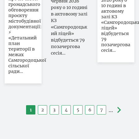
2026 року о
червня 2026
громадського
10 годині в
року о 10 годині
обговорення
актовому
в актовому залі
проєкту
залі КЗ
КЗ
містобудівної
«Самгородоцьк
документації:
«Самгородоцьк
ліцей»
⚡
ий ліцей»
відбудеться
«Детальний
79
відбудеться 79
план
позачергова
позачергова
території в
сесія…
сесія…
межах
Самгородоцької
сільської
ради…
Розбивка
…
1
2
3
4
5
6
7
Поточна
Сторінка
Сторінка
Сторінка
Сторінка
Сторінка
Сторінка
на
сторінка
сторінки