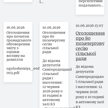
перспективи
ї…
подальшого…
10.06.2026
15:07
16.06.2026
10.06.2026
Оголошення
Оголошення
Оголошення
про початок
про 80
про 80
громадського
позачергову
позачергову
обговорення
сесію
сесію
звіту з
сільської
оцінки
ради
сільської
впливу на
ради
довкілля
До відома
депутатів
До відома
ogoloshennya_ovd-
Самгородоцької
депутатів
003.pdf
сільської
Самгородоцько
ради і
ї сільської ради
населення:
12 червня
і населення: 12
2026 року о
червня 2026
10 годині в
року о 10 годині
актовому
в актовому залі
залі КЗ
КЗ