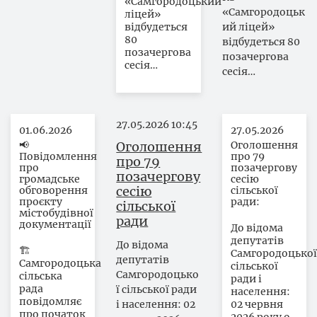
«Самгородоцький
«Самгородоцьк
ліцей»
відбудеться
ий ліцей»
80
відбудеться 80
позачергова
позачергова
сесія…
сесія…
27.05.2026
10:45
01.06.2026
27.05.2026
📢
Оголошення
Оголошення
Повідомлення
про 79
про 79
про
позачергову
позачергову
громадське
сесію
сесію
обговорення
сільської
проєкту
ради:
сільської
містобудівної
ради
документації
До відома
депутатів
До відома
🏗️
Самгородоцької
депутатів
Самгородоцька
сільської
Самгородоцько
сільська
ради і
рада
ї сільської ради
населення:
повідомляє
і населення: 02
02 червня
про початок