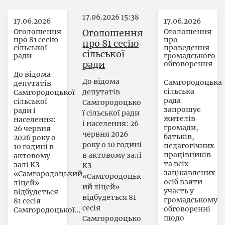
17.06.2026
15:38
17.06.2026
17.06.2026
Оголошення
Оголошення
Оголошення
про 81 сесію
про
про 81 сесію
сільської
проведення
сільської
ради
громадського
ради
обговорення
До відома
До відома
Самгородоцька
депутатів
сільська
депутатів
Самгородоцької
рада
сільської
Самгородоцько
запрошує
ради і
ї сільської ради
жителів
населення:
і населення: 26
громади,
26 червня
червня 2026
батьків,
2026 року о
року о 10 годині
педагогічних
10 годині в
працівників
в актовому залі
актовому
та всіх
залі КЗ
КЗ
зацікавлених
«Самгородоцький
«Самгородоцьк
осіб взяти
ліцей»
ий ліцей»
участь у
відбудеться
відбудеться 81
громадському
81 сесія
сесія
обговоренні
Самгородоцької…
щодо
Самгородоцько