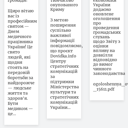
громади!
тимчасово
економіки
окупованого
України
Криму
додаємо
Щиро вітаю
оновлене
вас із
оголошення
З метою
професійним
про
поширення
святом —
проведення
суспільно
Днем
громадських
важливої
медичного
слухань
інформації
щодо Звіту з
працівника
повідомляємо,
оцінки
України! Це
впливу на
що проєкт
свято
довкілля
Dovidka.info
людей, які
відповідно
Центру
щодня
до вимог
стратегічних
стоять на
чинного
комунікацій
передовій
законодавства
за
боротьби за
підтримки
найдорожче
ogoloshennya_o
Міністерства
— людське
_15611.pdf
культури та
життя та
стратегічних
здоров'я.
комунікацій
Бути
України…
медиком —
це…