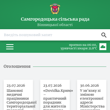
Самгородоцька сільська рада
Вінницької області
прогноз на 06:00
уривчасті хмари 21.8℃
Оголошення
23.07.2026
23.07.2026
30.06.2026
Шановні
«Dovidka.Крим»
У зв’язку зі
медичні
–
зміною
працівники
практичний
електронної
Самгородоцької
порадник
адреси
територіальної
для жителів
Міністерства