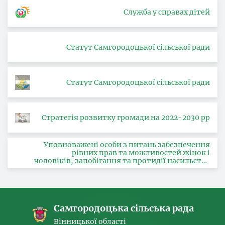
Служба у справах дітей
Статут Самгородоцької сільської ради
Статут Самгородоцької сільської ради
Стратегія розвитку громади на 2022-2030 рр
Уповноважені особи з питань забезпечення
рівних прав та можливостей жінок і
чоловіків, запобігання та протидії насильству
за ознакою статі, з питань здійснення заходів,
спрямованих на попередження торгівлі
людьми та координатора
Самгородоцька сільська рада
Вінницької області