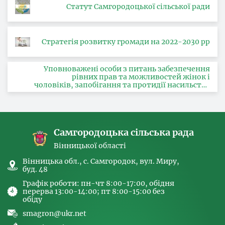
Статут Самгородоцької сільської ради
Стратегія розвитку громади на 2022-2030 рр
Уповноважені особи з питань забезпечення
рівних прав та можливостей жінок і
чоловіків, запобігання та протидії насильству
за ознакою статі, з питань здійснення заходів,
спрямованих на попередження торгівлі
людьми та координатора
Самгородоцька сільська рада
Вінницької області
Вінницька обл., с. Самгородок, вул. Миру,
буд. 48
Графік роботи: пн-чт 8:00-17:00, обідня
перерва 13:00-14:00; пт 8:00-15:00 без
обіду
smagron@ukr.net