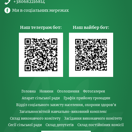
+380682216814
Ми в соціальних мережах
Наш телеграм бот:
Наш вайбер бот:
Головна
Новини
Оголошення
Фотогалерея
Апарат сільської ради
Графік прийому громадян
Відділ соціального захисту населення, охорони здоров’я
Загальноосвітній навчально-виховний комплекс
Склад виконавчого комітету
Засідання виконавчого комітету
Сесії сільської ради
Склад депутатів
Склад постійніних комісії