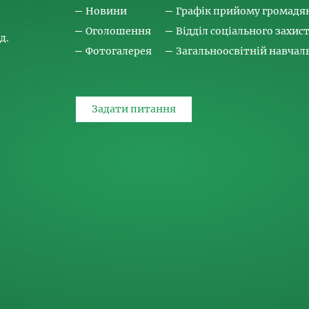
Новини
Графік прийому громадя
Оголошення
Відділ соціального захис
д.
Фотогалерея
Загальноосвітній навча
Задати питання