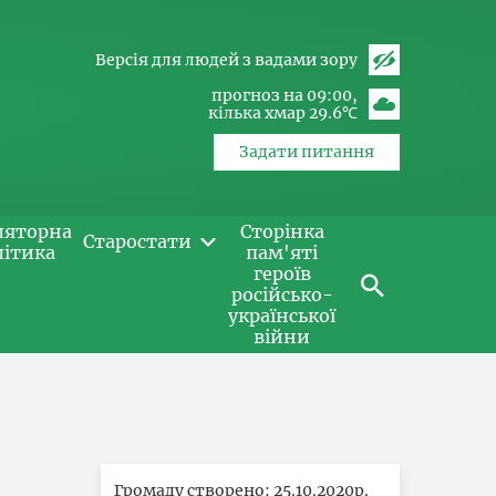
Версія для людей з вадами зору
прогноз на 09:00
кілька хмар 29.6℃
Задати питання
ляторна
Сторінка
Старостати
літика
пам'яті
героїв
російсько-
української
війни
Громаду створено: 25.10.2020р.