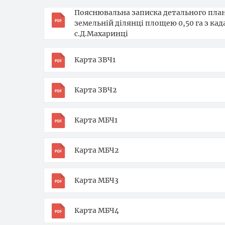
Пояснювальна записка детального план
земельній ділянці площею 0,50 га з ка
с.Д.Махаринці
Карта ЗВЧ1
Карта ЗВЧ2
Карта МБЧ1
Карта МБЧ2
Карта МБЧ3
Карта МБЧ4