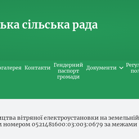
ка сільська рада
Гендерний
Регу
огалерея
Контакти
Документи
паспорт
по
громади
ицтва вітряної електроустановки на земельній
им номером 0521481600:03:003:0679 за межами