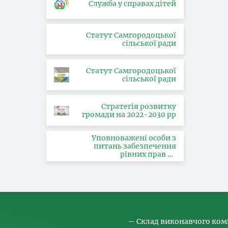
Служба у справах дітей
Статут Самгородоцької
сільської ради
Статут Самгородоцької
сільської ради
Стратегія розвитку
громади на 2022-2030 рр
Уповноважені особи з
питань забезпечення
рівних прав та
можливостей жінок і
чоловіків, запобігання та
протидії насильству за
ознакою статі, з питань
здійснення заходів,
спрямованих на
попередження торгівлі
людьми та координатора
Склад виконавчого ком