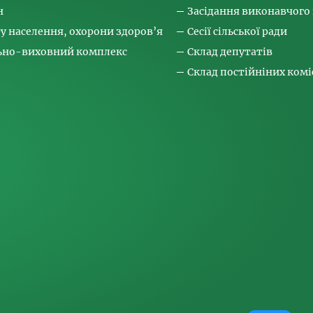
н
Засідання виконавчого
ту населення, охорони здоров’я
Сесії сільської ради
льно-виховний комплекс
Склад депутатів
Склад постійніних коміс