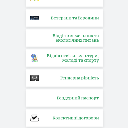
Ветерани та їх родини
Відділ з земельних та
екологічних питань
Відділ освіти, культури,
молоді та спорту
Гендерна рівність
Гендерний паспорт
Колективні договори