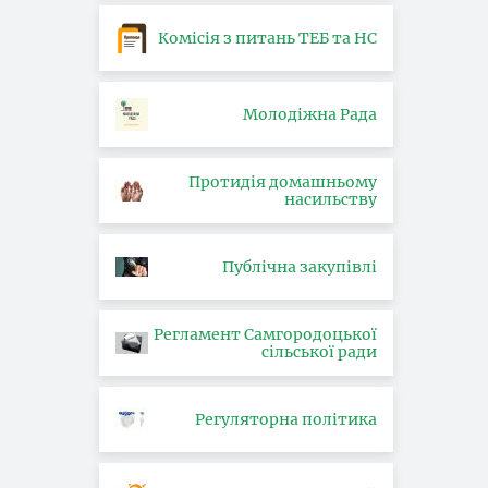
Комісія з питань ТЕБ та НС
Молодіжна Рада
Протидія домашньому
насильству
Публічна закупівлі
Регламент Самгородоцької
сільської ради
Регуляторна політика