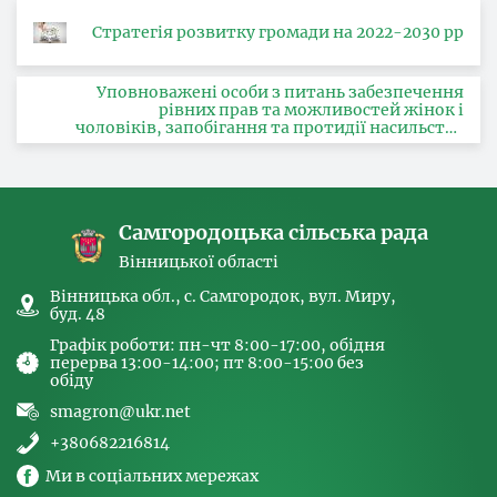
Стратегія розвитку громади на 2022-2030 рр
Уповноважені особи з питань забезпечення
рівних прав та можливостей жінок і
чоловіків, запобігання та протидії насильству
за ознакою статі, з питань здійснення заходів,
спрямованих на попередження торгівлі
людьми та координатора
Самгородоцька сільська рада
Вінницької області
Вінницька обл., с. Самгородок, вул. Миру,
буд. 48
Графік роботи: пн-чт 8:00-17:00, обідня
перерва 13:00-14:00; пт 8:00-15:00 без
обіду
smagron@ukr.net
+380682216814
Ми в соціальних мережах