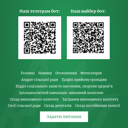
Наш телеграм бот:
Наш вайбер бот:
Головна
Новини
Оголошення
Фотогалерея
Апарат сільської ради
Графік прийому громадян
Відділ соціального захисту населення, охорони здоров’я
Загальноосвітній навчально-виховний комплекс
Склад виконавчого комітету
Засідання виконавчого комітету
Сесії сільської ради
Склад депутатів
Склад постійніних комісії
Задати питання