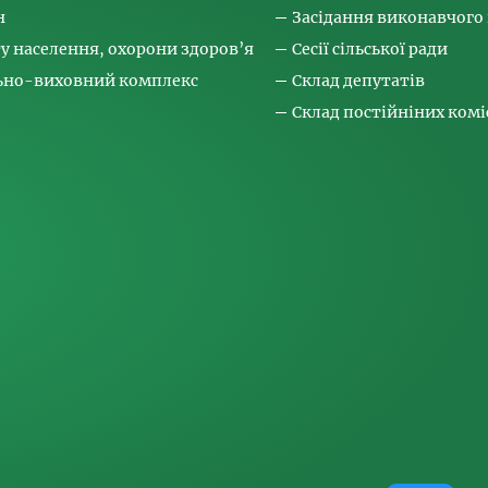
н
Засідання виконавчого
ту населення, охорони здоров’я
Сесії сільської ради
льно-виховний комплекс
Склад депутатів
Склад постійніних коміс