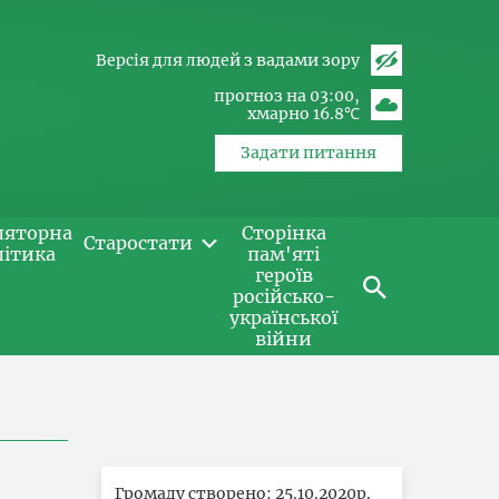
Версія для людей з вадами зору
прогноз на 03:00
хмарно 16.8℃
Задати питання
ляторна
Сторінка
Старостати
літика
пам'яті
героїв
російсько-
української
війни
Громаду створено: 25.10.2020р.