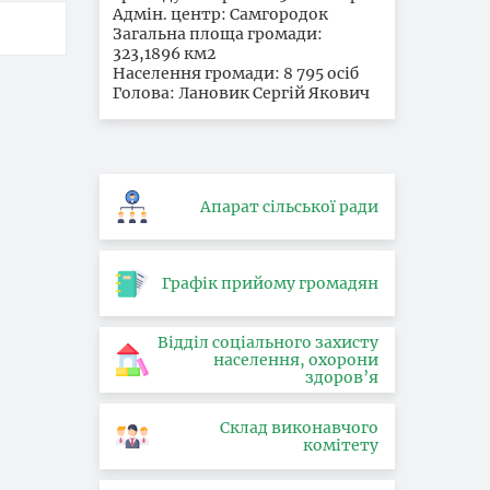
Адмін. центр: Самгородок
Загальна площа громади:
323,1896 км2
Населення громади: 8 795 осіб
Голова: Лановик Сергій Якович
Апарат сільської ради
Графік прийому громадян
Відділ соціального захисту
населення, охорони
здоров’я
Склад виконавчого
комітету