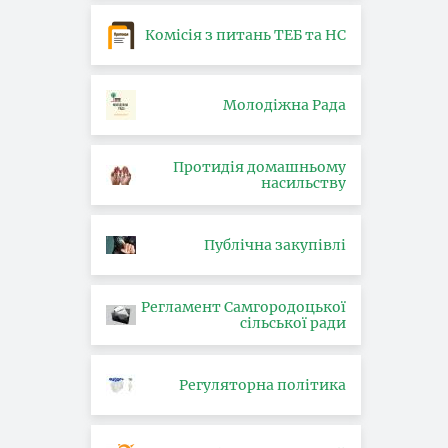
Комісія з питань ТЕБ та НС
Молодіжна Рада
Протидія домашньому
насильству
Публічна закупівлі
Регламент Самгородоцької
сільської ради
Регуляторна політика