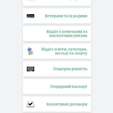
Ветерани та їх родини
Відділ з земельних та
екологічних питань
Відділ освіти, культури,
молоді та спорту
Гендерна рівність
Гендерний паспорт
Колективні договори