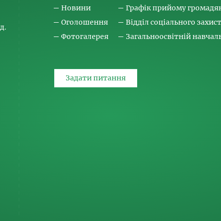
Новини
Графік прийому громадя
Оголошення
Відділ соціального захис
д.
Фотогалерея
Загальноосвітній навча
Задати питання