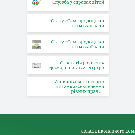
Служба у справах дітей
Статут Самгородоцької
сільської ради
Статут Самгородоцької
сільської ради
Стратегія розвитку
громади на 2022-2030 рр
Уповноважені особи з
питань забезпечення
рівних прав та
можливостей жінок і
чоловіків, запобігання та
протидії насильству за
ознакою статі, з питань
здійснення заходів,
спрямованих на
попередження торгівлі
людьми та координатора
Склад виконавчого ком