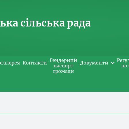
ка сільська рада
Гендерний
Регу
огалерея
Контакти
Документи
паспорт
по
громади