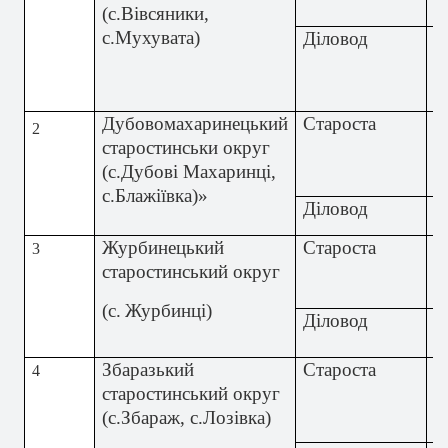
(с.
Вівсяники
,
В
с.
Мухувата
)
Діловод
К
Л
А
Дубовомахаринецький
Староста
Р
2
старостинськи округ
К
(с.Дубові Махаринці,
А
с.Блажіївка)»
Діловод
--
Журбинецький
Староста
В
3
старостинський округ
Н
Л
(с.
Журбинці
)
Діловод
К
Я
Збаразький
Староста
І
4
старостинський
округ
О
(с.Збараж
, с.
Лозівка)
В