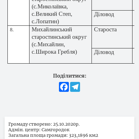
(с.Миколаївка,
А
с.Великий Степ,
Діловод
Р
с.Лопатин)
В
Михайлинський
Староста
К
8.
старостинський округ
В
(с.Михайлин,
В
с.Широка Гребля)
Діловод
М
М
Поділитися:
Facebook
Telegram
Громаду створено: 25.10.2020р.
Адмін. центр: Самгородок
Загальна площа громади: 323,1896 км2