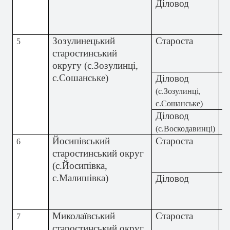
Діловод
М
О
В
Зозулинецький
Староста
М
5
старостинський
О
округу (с.Зозулинці,
В
с.Сошанське)
Діловод
Л
П
(с.Зозулинці,
с.Сошанське)
Діловод
Ш
І
(с.Воскодавинці)
Йосипівський
Староста
С
6
старостинський округ
В
(с.Йосипівка,
В
с.Малишівка)
Діловод
Г
С
А
Миколаївський
Староста
Б
7
старостинський округ
В