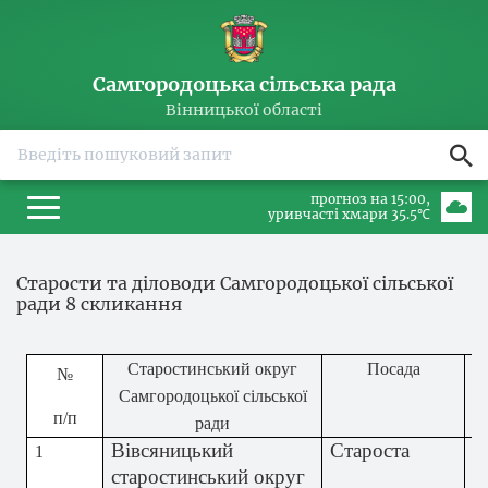
Самгородоцька сільська рада
Вінницької області
прогноз на 15:00
уривчасті хмари 35.5℃
Старости та діловоди Самгородоцької сільської
ради 8 скликання
Старостинський округ
Посада
№
Пр
Самгородоцької сільської
п/п
ради
Вівсяницький
Староста
Ц
1
старостинський округ
Т