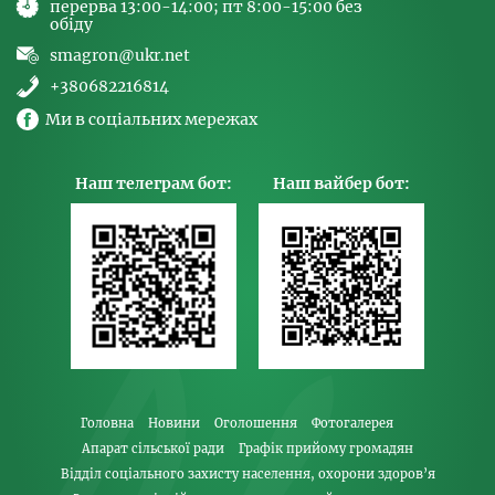
перерва 13:00-14:00; пт 8:00-15:00 без
обіду
smagron@ukr.net
+380682216814
Ми в соціальних мережах
Наш телеграм бот:
Наш вайбер бот:
Головна
Новини
Оголошення
Фотогалерея
Апарат сільської ради
Графік прийому громадян
Відділ соціального захисту населення, охорони здоров’я