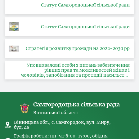
Статут Самгородоцької сільської ради
Статут Самгородоцької сільської ради
Стратегія розвитку громади на 2022-2030 рр
Уповноважені особи з питань забезпечення
рівних прав та можливостей жінок і
чоловіків, запобігання та протидії насильству
за ознакою статі, з питань здійснення заходів,
спрямованих на попередження торгівлі
людьми та координатора
Самгородоцька сільська рада
Вінницької області
Вінницька обл., с. Самгородок, вул. Миру,
буд. 48
Графік роботи: пн-чт 8:00-17:00, обідня