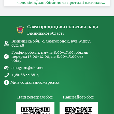
чоловіків, запобігання та протидії насильству
за ознакою статі, з питань здійснення заходів,
спрямованих на попередження торгівлі
людьми та координатора
Самгородоцька сільська рада
Вінницької області
Вінницька обл., с. Самгородок, вул. Миру,
буд. 48
Графік роботи: пн-чт 8:00-17:00, обідня
перерва 13:00-14:00; пт 8:00-15:00 без
обіду
smagron@ukr.net
+380682216814
Ми в соціальних мережах
Наш телеграм бот:
Наш вайбер бот: