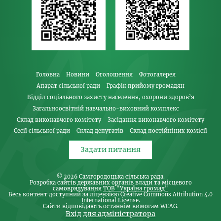
Головна
Новини
Оголошення
Фотогалерея
Апарат сільської ради
Графік прийому громадян
Відділ соціального захисту населення, охорони здоров’я
Загальноосвітній навчально-виховний комплекс
Склад виконавчого комітету
Засідання виконавчого комітету
Сесії сільської ради
Склад депутатів
Склад постійніних комісії
Задати питання
© 2026
Самгородоцька сільська рада
.
Розробка сайтів державних органів влади та місцевого
самоврядування
ТОВ "Україна громад"
Весь контент доступний за ліцензією Creative Commons Attribution 4.0
International License.
Сайти відповідають останнім вимогам WCAG.
Вхід для адміністратора