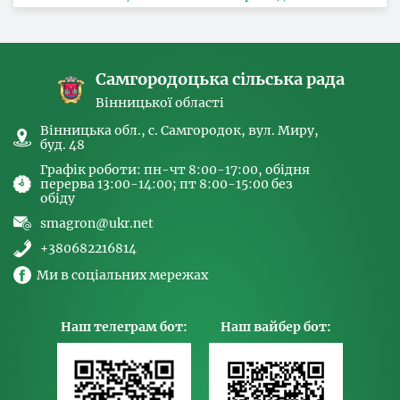
за ознакою статі, з питань здійснення заходів,
спрямованих на попередження торгівлі
людьми та координатора
Самгородоцька сільська рада
Вінницької області
Вінницька обл., с. Самгородок, вул. Миру,
буд. 48
Графік роботи: пн-чт 8:00-17:00, обідня
перерва 13:00-14:00; пт 8:00-15:00 без
обіду
smagron@ukr.net
+380682216814
Ми в соціальних мережах
Наш телеграм бот:
Наш вайбер бот: