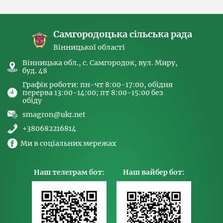
спрямованих на попередження торгівлі
людьми та координатора
Самгородоцька сільська рада
Вінницької області
Вінницька обл., с. Самгородок, вул. Миру,
буд. 48
Графік роботи: пн-чт 8:00-17:00, обідня
перерва 13:00-14:00; пт 8:00-15:00 без
обіду
smagron@ukr.net
+380682216814
Ми в соціальних мережах
Наш телеграм бот:
Наш вайбер бот: