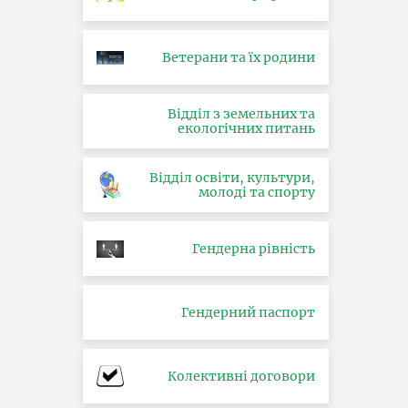
Ветерани та їх родини
Відділ з земельних та
екологічних питань
Відділ освіти, культури,
молоді та спорту
Гендерна рівність
Гендерний паспорт
Колективні договори