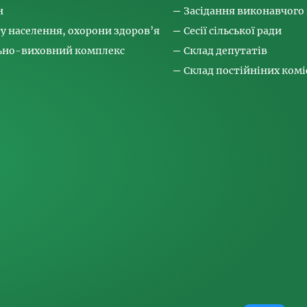
н
Засідання виконавчого
ту населення, охорони здоров’я
Сесії сільської ради
льно-виховний комплекс
Склад депутатів
Склад постійніних коміс