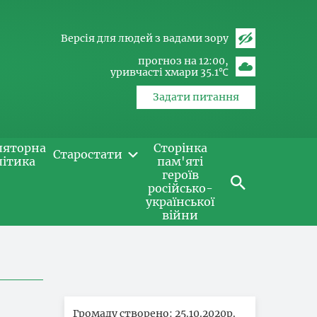
Версія для людей з вадами зору
прогноз на 12:00
уривчасті хмари 35.1℃
Задати питання
ляторна
Сторінка
Старостати
літика
пам'яті
героїв
російсько-
української
війни
Громаду створено: 25.10.2020р.