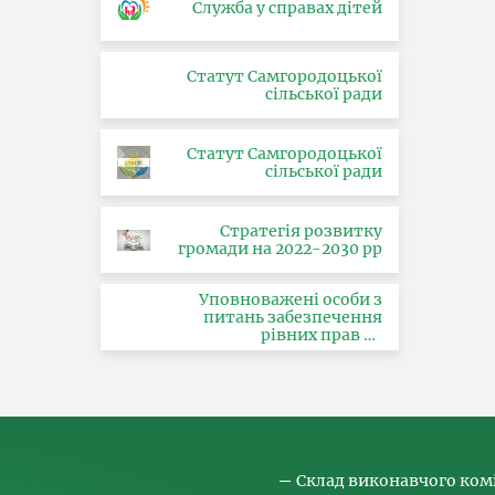
Служба у справах дітей
Статут Самгородоцької
сільської ради
Статут Самгородоцької
сільської ради
Стратегія розвитку
громади на 2022-2030 рр
Уповноважені особи з
питань забезпечення
рівних прав та
можливостей жінок і
чоловіків, запобігання та
протидії насильству за
ознакою статі, з питань
здійснення заходів,
спрямованих на
попередження торгівлі
людьми та координатора
Склад виконавчого ком