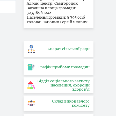
Адмін. центр: Самгородок
Загальна площа громади:
323,1896 км2
Населення громади: 8 795 осіб
Голова: Лановик Сергій Якович
Апарат сільської ради
Графік прийому громадян
Відділ соціального захисту
населення, охорони
здоров’я
Склад виконавчого
комітету