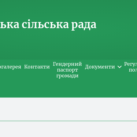
ка сільська рада
Гендерний
Регу
огалерея
Контакти
Документи
паспорт
по
громади