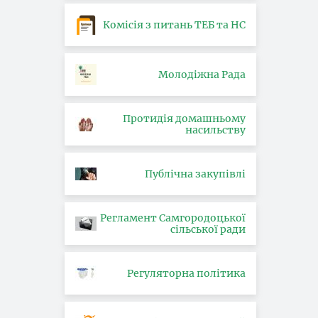
Комісія з питань ТЕБ та НС
Молодіжна Рада
Протидія домашньому
насильству
Публічна закупівлі
Регламент Самгородоцької
сільської ради
Регуляторна політика