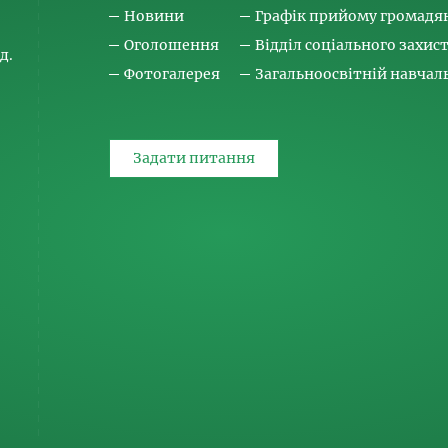
Новини
Графік прийому громадя
Оголошення
Відділ соціального захис
д.
Фотогалерея
Загальноосвітній навча
Задати питання