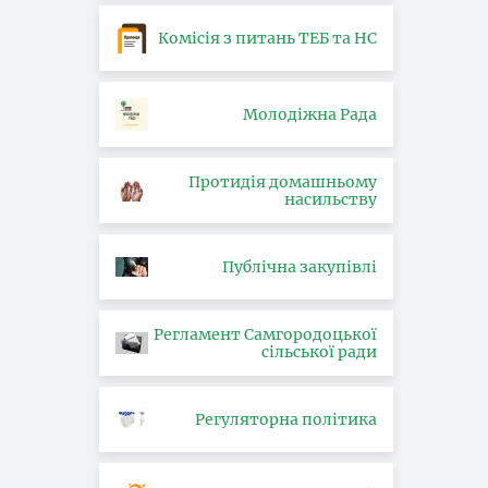
Комісія з питань ТЕБ та НС
Молодіжна Рада
Протидія домашньому
насильству
Публічна закупівлі
Регламент Самгородоцької
сільської ради
Регуляторна політика