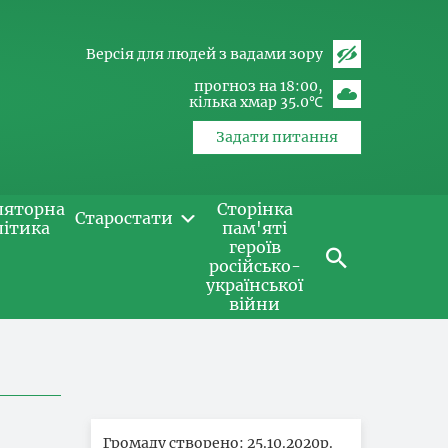
Версія для людей з вадами зору
прогноз на 18:00
кілька хмар 35.0℃
Задати питання
ляторна
Сторінка
Старостати
літика
пам'яті
героїв
російсько-
української
війни
Громаду створено: 25.10.2020р.