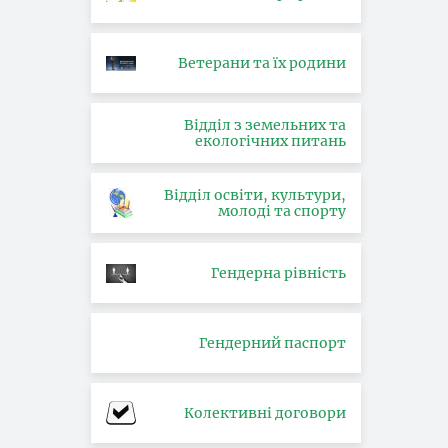
Ветерани та їх родини
Відділ з земельних та
екологічних питань
Відділ освіти, культури,
молоді та спорту
Гендерна рівність
Гендерний паспорт
Колективні договори