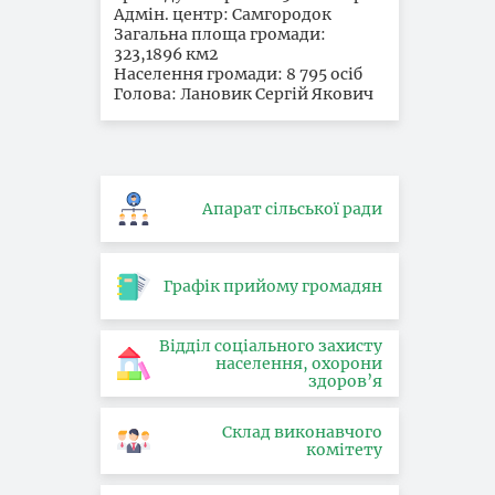
Адмін. центр: Самгородок
Загальна площа громади:
323,1896 км2
Населення громади: 8 795 осіб
Голова: Лановик Сергій Якович
Апарат сільської ради
Графік прийому громадян
Відділ соціального захисту
населення, охорони
здоров’я
Склад виконавчого
комітету