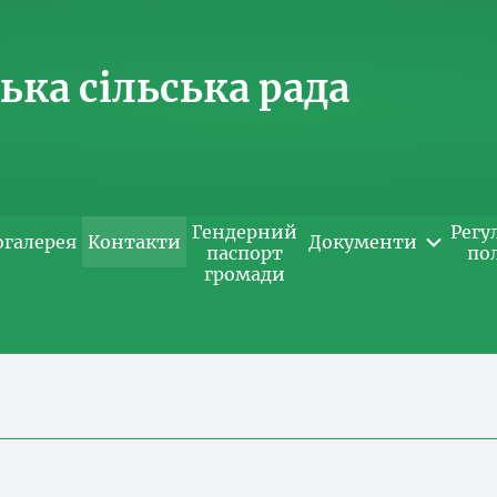
ка сільська рада
Гендерний
Регу
огалерея
Контакти
Документи
паспорт
по
громади