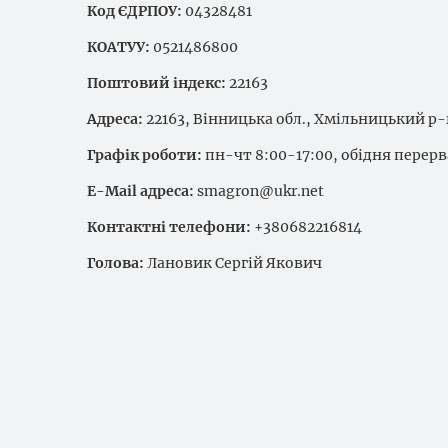
Код ЄДРПОУ:
04328481
КОАТУУ:
0521486800
Поштовий індекс:
22163
Адреса:
22163, Вінницька обл., Хмільницький р-н
Графік роботи:
пн-чт 8:00-17:00, обідня перерва
E-Mail адреса:
smagron@ukr.net
Контактні телефони:
+380682216814
Голова:
Лановик Сергій Якович