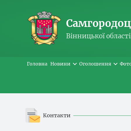
Самгородоць
Вінницької області
Головна
Новини
Оголошення
Фот
Контакти