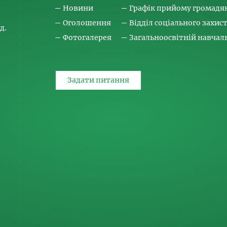
Новини
Графік прийому громадя
Оголошення
Відділ соціального захис
д.
Фотогалерея
Загальноосвітній навча
Задати питання