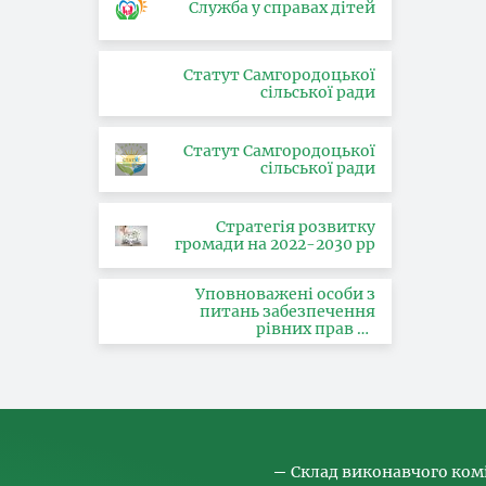
Служба у справах дітей
Статут Самгородоцької
сільської ради
Статут Самгородоцької
сільської ради
Стратегія розвитку
громади на 2022-2030 рр
Уповноважені особи з
питань забезпечення
рівних прав та
можливостей жінок і
чоловіків, запобігання та
протидії насильству за
ознакою статі, з питань
здійснення заходів,
спрямованих на
попередження торгівлі
людьми та координатора
Склад виконавчого ком