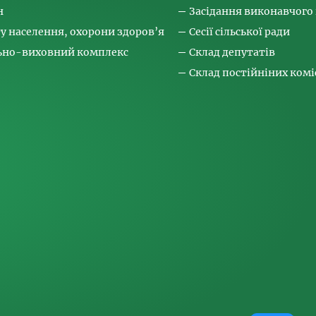
н
Засідання виконавчого
ту населення, охорони здоров’я
Сесії сільської ради
льно-виховний комплекс
Склад депутатів
Склад постійніних коміс