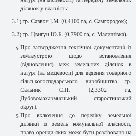
ділянок у власність:
3.1) гр. Саввон І.М. (
0,4100 га
, с. Самгородок);
3.2) гр. Цвигун Ю.Б. (
0,7900 га
, с. Малишівка).
Про затвердження технічної документації із
землеустрою щодо встановлення
(відновлення) меж земельних ділянок в
натурі (на місцевості) для ведення товарного
сільськогосподарського виробництва гр.
Сальник С.П. (
2,3302 га
,
Дубовомахармнецький старостинський
округ).
Про включення до переліку земельної
ділянки із земель комунальної власності,
право оренди яких може бути реалізовано на