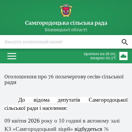
Самгородоцька сільська рада
Вінницької області
прогноз на 18:00
хмарно 20.3℃
Оголошення про 76 позачергову сесію сільської
ради
До відома депутатів
Самгородоцької
сільської
ради і населення
:
09 квітня
2026
року о 10 годині в актовому залі
КЗ «Самгородоцький ліцей»
відбудеться
76