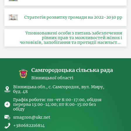
Стратегія розвитку громади на 2022-2030 рр
Уповноважені особи з питань забезпечення
рівних прав та можливостей жінок і
чоловіків, запобігання та протидії насильству
за ознакою статі, з питань здійснення заходів,
спрямованих на попередження торгівлі
людьми та координатора
Самгородоцька сільська рада
Вінницької області
Вінницька обл., с. Самгородок, вул. Миру,
буд. 48
Графік роботи: пн-чт 8:00-17:00, обідня
перерва 13:00-14:00; пт 8:00-15:00 без
обіду
smagron@ukr.net
+380682216814