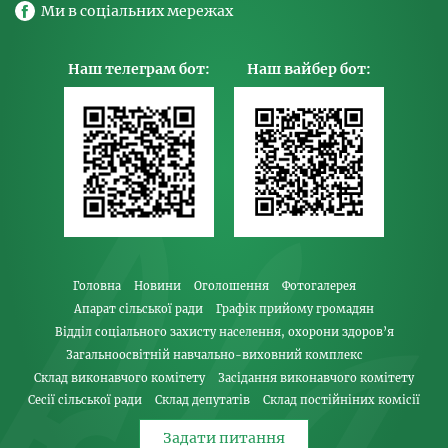
Ми в соціальних мережах
Наш телеграм бот:
Наш вайбер бот:
Головна
Новини
Оголошення
Фотогалерея
Апарат сільської ради
Графік прийому громадян
Відділ соціального захисту населення, охорони здоров’я
Загальноосвітній навчально-виховний комплекс
Склад виконавчого комітету
Засідання виконавчого комітету
Сесії сільської ради
Склад депутатів
Склад постійніних комісії
Задати питання