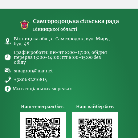
спрямованих на попередження торгівлі
людьми та координатора
Самгородоцька сільська рада
Вінницької області
Вінницька обл., с. Самгородок, вул. Миру,
буд. 48
Графік роботи: пн-чт 8:00-17:00, обідня
перерва 13:00-14:00; пт 8:00-15:00 без
обіду
smagron@ukr.net
+380682216814
Ми в соціальних мережах
Наш телеграм бот:
Наш вайбер бот: