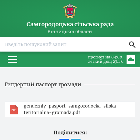
Самгородоцька сільська рада
Вінницької області
прогноз на 03:00
легкий дощ 23.1℃
Гендерний паспорт громади
genderniy-pasport-samgorodocka-silska-
teritorialna-gromada.pdf
Поділитися: