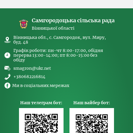
спрямованих на попередження торгівлі
людьми та координатора
Самгородоцька сільська рада
Вінницької області
Вінницька обл., с. Самгородок, вул. Миру,
буд. 48
Графік роботи: пн-чт 8:00-17:00, обідня
перерва 13:00-14:00; пт 8:00-15:00 без
обіду
smagron@ukr.net
+380682216814
Ми в соціальних мережах
Наш телеграм бот:
Наш вайбер бот: