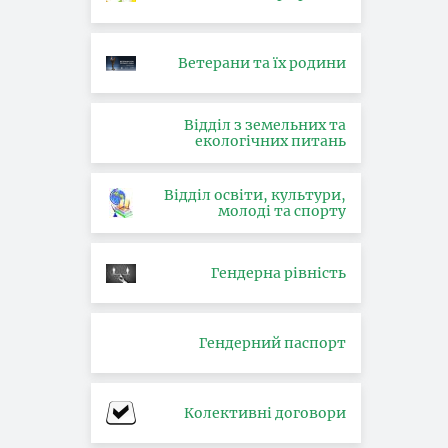
Ветерани та їх родини
Відділ з земельних та
екологічних питань
Відділ освіти, культури,
молоді та спорту
Гендерна рівність
Гендерний паспорт
Колективні договори