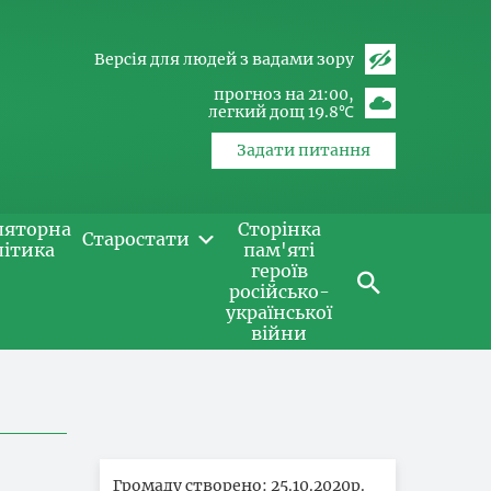
Версія для людей з вадами зору
прогноз на 21:00
легкий дощ 19.8℃
Задати питання
ляторна
Сторінка
Старостати
літика
пам'яті
героїв
російсько-
української
війни
Громаду створено: 25.10.2020р.