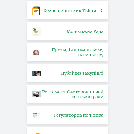
Комісія з питань ТЕБ та НС
Молодіжна Рада
Протидія домашньому
насильству
Публічна закупівлі
Регламент Самгородоцької
сільської ради
Регуляторна політика