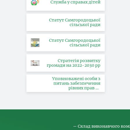
Служба у справах дітей
Статут Самгородоцької
сільської ради
Статут Самгородоцької
сільської ради
Стратегія розвитку
громади на 2022-2030 рр
Уповноважені особи з
питань забезпечення
рівних прав та
можливостей жінок і
чоловіків, запобігання та
протидії насильству за
ознакою статі, з питань
здійснення заходів,
спрямованих на
попередження торгівлі
людьми та координатора
Склад виконавчого ком