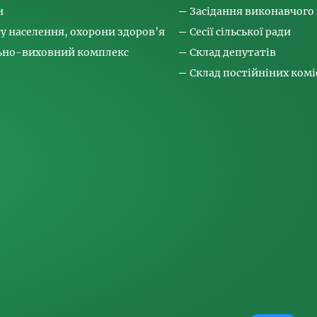
н
Засідання виконавчого
ту населення, охорони здоров’я
Сесії сільської ради
льно-виховний комплекс
Склад депутатів
Склад постійніних коміс