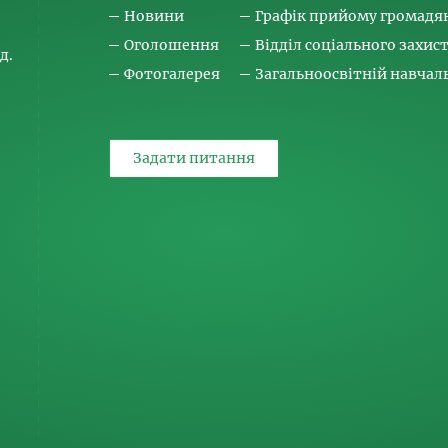
Новини
Графік прийому громадя
Оголошення
Відділ соціального захис
д.
Фотогалерея
Загальноосвітній навча
Задати питання