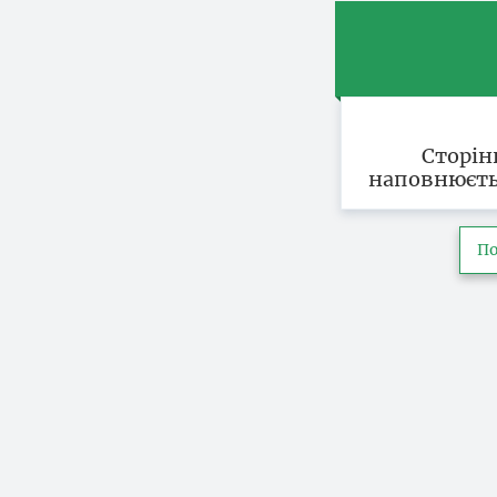
Сторін
наповнюєть
По