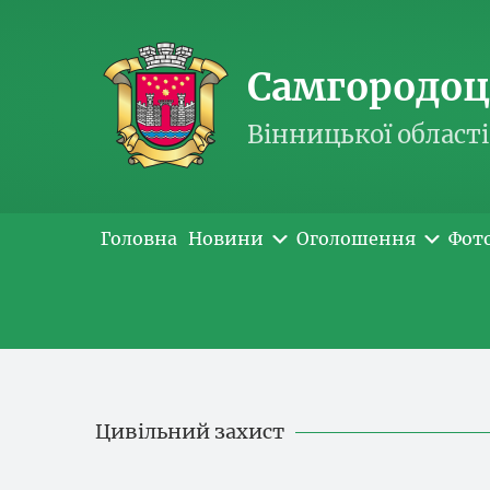
Самгородоць
Вінницької області
Головна
Новини
Оголошення
Фот
Цивільний захист