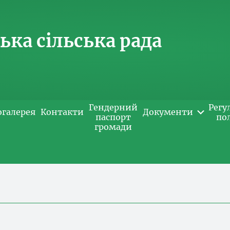
ка сільська рада
Гендерний
Регу
огалерея
Контакти
Документи
паспорт
по
громади