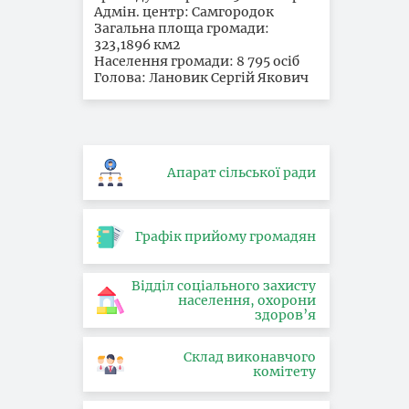
Адмін. центр: Самгородок
Загальна площа громади:
323,1896 км2
Населення громади: 8 795 осіб
Голова: Лановик Сергій Якович
Апарат сільської ради
Графік прийому громадян
Відділ соціального захисту
населення, охорони
здоров’я
Склад виконавчого
комітету