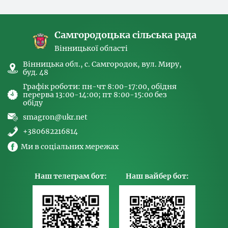
спрямованих на попередження торгівлі
людьми та координатора
Самгородоцька сільська рада
Вінницької області
Вінницька обл., с. Самгородок, вул. Миру,
буд. 48
Графік роботи: пн-чт 8:00-17:00, обідня
перерва 13:00-14:00; пт 8:00-15:00 без
обіду
smagron@ukr.net
+380682216814
Ми в соціальних мережах
Наш телеграм бот:
Наш вайбер бот: