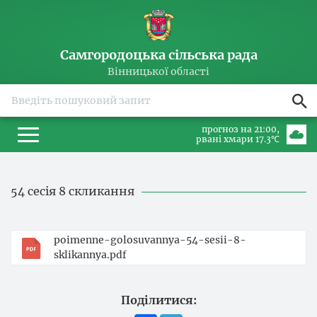
Самгородоцька сільська рада
Вінницької області
прогноз на 21:00
рвані хмари 17.3℃
54 сесія 8 скликання
poimenne-golosuvannya-54-sesii-8-
sklikannya.pdf
Поділитися: