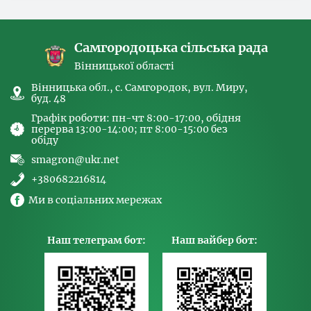
спрямованих на попередження торгівлі
людьми та координатора
Самгородоцька сільська рада
Вінницької області
Вінницька обл., с. Самгородок, вул. Миру,
буд. 48
Графік роботи: пн-чт 8:00-17:00, обідня
перерва 13:00-14:00; пт 8:00-15:00 без
обіду
smagron@ukr.net
+380682216814
Ми в соціальних мережах
Наш телеграм бот:
Наш вайбер бот: