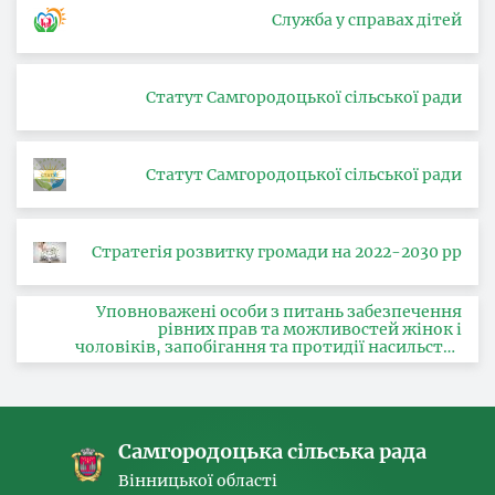
Служба у справах дітей
Статут Самгородоцької сільської ради
Статут Самгородоцької сільської ради
Стратегія розвитку громади на 2022-2030 рр
Уповноважені особи з питань забезпечення
рівних прав та можливостей жінок і
чоловіків, запобігання та протидії насильству
за ознакою статі, з питань здійснення заходів,
спрямованих на попередження торгівлі
людьми та координатора
Самгородоцька сільська рада
Вінницької області