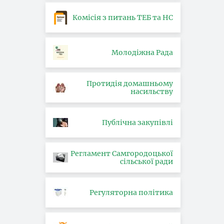
Комісія з питань ТЕБ та НС
Молодіжна Рада
Протидія домашньому
насильству
Публічна закупівлі
Регламент Самгородоцької
сільської ради
Регуляторна політика