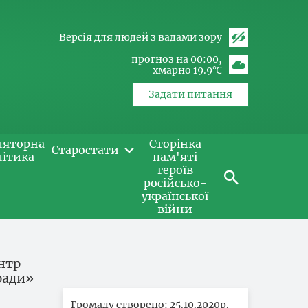
Версія для людей з вадами зору
прогноз на 00:00
хмарно 19.9℃
Задати питання
ляторна
Сторінка
Старостати
літика
пам'яті
героїв
російсько-
української
війни
нтр
ради»
Громаду створено: 25.10.2020р.