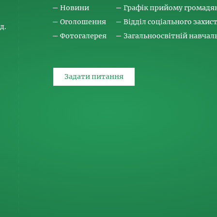
Новини
Графік прийому громадя
Оголошення
Відділ соціального захис
д.
Фотогалерея
Загальноосвітній навча
Задати питання