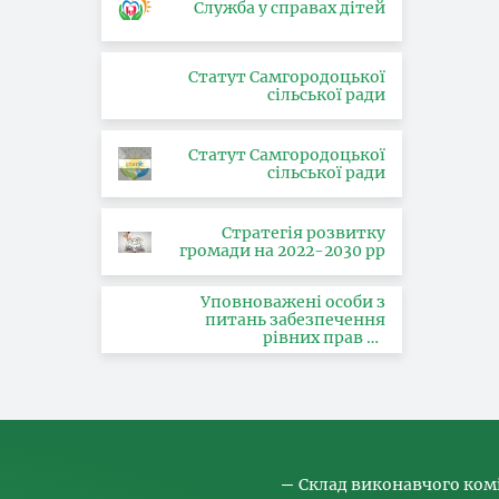
Служба у справах дітей
Статут Самгородоцької
сільської ради
Статут Самгородоцької
сільської ради
Стратегія розвитку
громади на 2022-2030 рр
Уповноважені особи з
питань забезпечення
рівних прав та
можливостей жінок і
чоловіків, запобігання та
протидії насильству за
ознакою статі, з питань
здійснення заходів,
спрямованих на
попередження торгівлі
людьми та координатора
Склад виконавчого ком