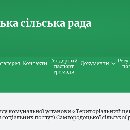
ка сільська рада
Гендерний
Регу
огалерея
Контакти
Документи
паспорт
по
громади
ису комунальної установи «Територіальний це
 соціальних послуг) Самгородоцької сільської 