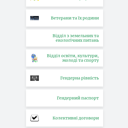
Ветерани та їх родини
Відділ з земельних та
екологічних питань
Відділ освіти, культури,
молоді та спорту
Гендерна рівність
Гендерний паспорт
Колективні договори