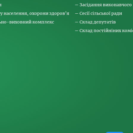
н
Засідання виконавчого
ту населення, охорони здоров’я
Сесії сільської ради
льно-виховний комплекс
Склад депутатів
Склад постійніних коміс