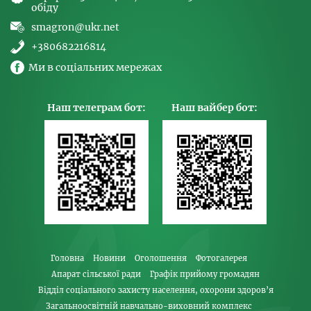
обіду
smagron@ukr.net
+380682216814
Ми в соціальних мережах
Наш телеграм бот:
Наш вайбер бот:
Головна
Новини
Оголошення
Фотогалерея
Апарат сільської ради
Графік прийому громадян
Відділ соціального захисту населення, охорони здоров’я
Загальноосвітній навчально-виховний комплекс