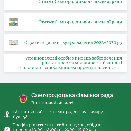
Статут Самгородоцької сільської ради
Статут Самгородоцької сільської ради
Стратегія розвитку громади на 2022-2030 рр
Уповноважені особи з питань забезпечення
рівних прав та можливостей жінок і
чоловіків, запобігання та протидії насильству
за ознакою статі, з питань здійснення заходів,
спрямованих на попередження торгівлі
людьми та координатора
Самгородоцька сільська рада
Вінницької області
Вінницька обл., с. Самгородок, вул. Миру,
буд. 48
Графік роботи: пн-чт 8:00-17:00, обідня
перерва 13:00-14:00; пт 8:00-15:00 без