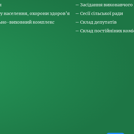
н
Засідання виконавчого
ту населення, охорони здоров’я
Сесії сільської ради
льно-виховний комплекс
Склад депутатів
Склад постійніних коміс