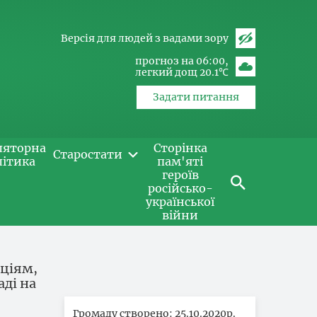
Версія для людей з вадами зору
прогноз на 06:00
легкий дощ 20.1℃
Задати питання
ляторна
Сторінка
Старостати
літика
пам'яті
героїв
російсько-
української
війни
кціям,
ді на
Громаду створено: 25.10.2020р.