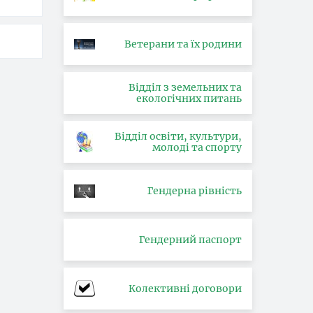
Ветерани та їх родини
Відділ з земельних та
екологічних питань
Відділ освіти, культури,
молоді та спорту
Гендерна рівність
Гендерний паспорт
Колективні договори