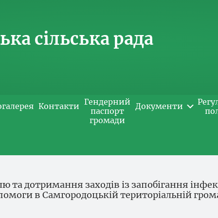
ка сільська рада
Гендерний
Регу
огалерея
Контакти
Документи
паспорт
по
громади
ю та дотримання заходів із запобігання інфе
омоги в Самгородоцькій територіальній грома