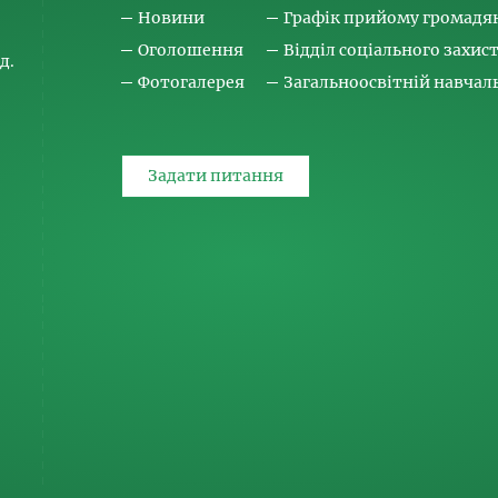
Новини
Графік прийому громадя
Оголошення
Відділ соціального захис
д.
Фотогалерея
Загальноосвітній навча
Задати питання