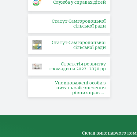
Служба у справах дітей
Статут Самгородоцької
сільської ради
Статут Самгородоцької
сільської ради
Стратегія розвитку
громади на 2022-2030 рр
Уповноважені особи з
питань забезпечення
рівних прав та
можливостей жінок і
чоловіків, запобігання та
протидії насильству за
ознакою статі, з питань
здійснення заходів,
спрямованих на
попередження торгівлі
людьми та координатора
Склад виконавчого ком