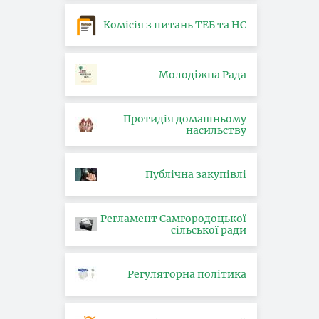
Комісія з питань ТЕБ та НС
Молодіжна Рада
Протидія домашньому
насильству
Публічна закупівлі
Регламент Самгородоцької
сільської ради
Регуляторна політика