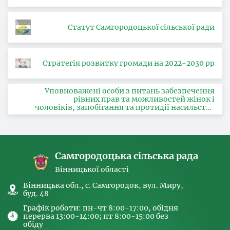
Статут Самгородоцької сільської ради
Стратегія розвитку громади на 2022-2030 рр
Уповноважені особи з питань забезпечення
рівних прав та можливостей жінок і
чоловіків, запобігання та протидії насильству
за ознакою статі, з питань здійснення заходів,
спрямованих на попередження торгівлі
людьми та координатора
Самгородоцька сільська рада
Вінницької області
Вінницька обл., с. Самгородок, вул. Миру,
буд. 48
Графік роботи: пн-чт 8:00-17:00, обідня
перерва 13:00-14:00; пт 8:00-15:00 без
обіду