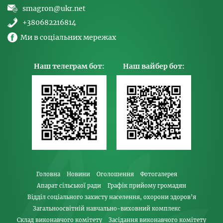
smagron@ukr.net
+380682216814
Ми в соціальних мережах
Наш телеграм бот:
Наш вайбер бот:
Головна
Новини
Оголошення
Фотогалерея
Апарат сільської ради
Графік прийому громадян
Відділ соціального захисту населення, охорони здоров’я
Загальноосвітній навчально-виховний комплекс
Склад виконавчого комітету
Засідання виконавчого комітету