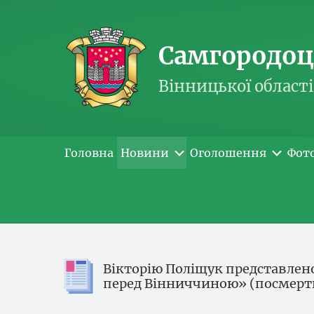
Самгородоць
Вінницької області
Головна
Новини
Оголошення
Фот
Вікторію Поліщук представлен
перед Вінниччиною» (посмерт