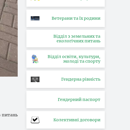
Ветерани та їх родини
Відділ з земельних та
екологічних питань
Відділ освіти, культури,
молоді та спорту
Гендерна рівність
Гендерний паспорт
з питань
Колективні договори