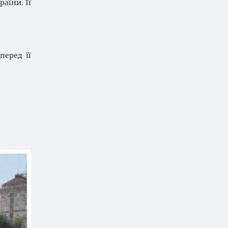
аїни. Її
перед її