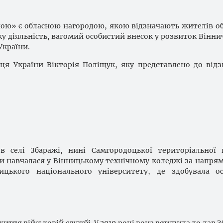
ною» є обласною нагородою, якою відзначають жителів об
ку діяльність, вагомий особистий внесок у розвиток Вінни
України.
ця України Вікторія Поліщук, яку представлено до від
в селі Збаражі, нині Самгородоцької територіальної 
и навчалася у Вінницькому технічному коледжі за напря
цького національного університету, де здобувала ос
иття військовій службі. У 2019 році вона вступила до лав 