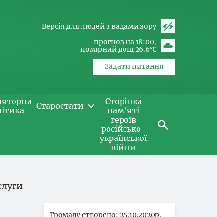
Версія для людей з вадами зору
прогноз на 18:00
помірний дощ 26.6℃
Задати питання
ляторна
Сторінка
Старостати
літика
пам'яті
героїв
російсько-
української
війни
слуги
Громаду створено: 25.10.2020р.