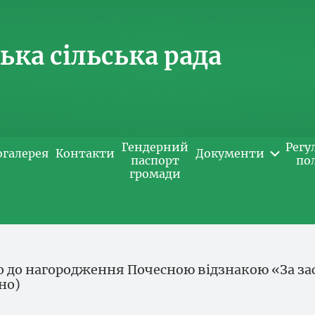
ка сільська рада
Гендерний
Регу
огалерея
Контакти
Документи
паспорт
по
громади
о до нагородження Почесною відзнакою «За за
но)