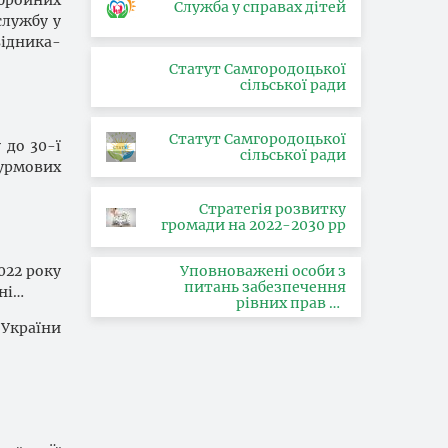
Служба у справах дітей
службу у
відника-
Статут Самгородоцької
сільської ради
Статут Самгородоцької
 до 30-ї
сільської ради
урмових
Стратегія розвитку
громади на 2022-2030 рр
022 року
Уповноважені особи з
питань забезпечення
ні…
рівних прав та
можливостей жінок і
 України
чоловіків, запобігання та
протидії насильству за
ознакою статі, з питань
здійснення заходів,
спрямованих на
попередження торгівлі
людьми та координатора