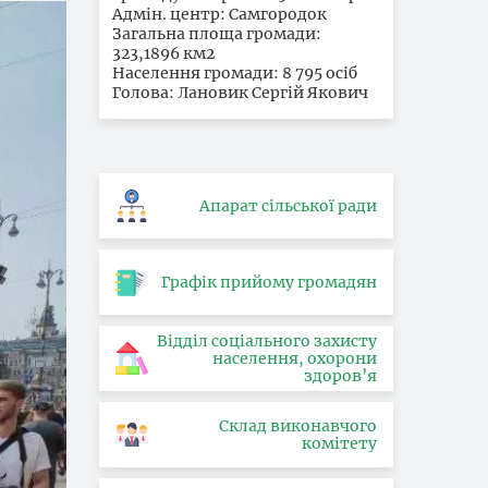
Адмін. центр: Самгородок
Загальна площа громади:
323,1896 км2
Населення громади: 8 795 осіб
Голова: Лановик Сергій Якович
Апарат сільської ради
Графік прийому громадян
Відділ соціального захисту
населення, охорони
здоров’я
Склад виконавчого
комітету