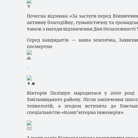
Почесна відзнака «За заслуги перед Вінниччи
активну благодійну, гуманістичну та громадсь
також з нагоди відзначення Дня Незалежності 
Серед кандидатів — наша землячка, Захисни
посмертно
.
Вікторія Поліщук народилася у 2000 році 
Хмільницького району. Після закінчення школ
технологій, а згодом вступила до Хмельни
спеціальністю «Комп’ютерна інженерія».
З юних років Вікторія мріяла присвятити своє ж