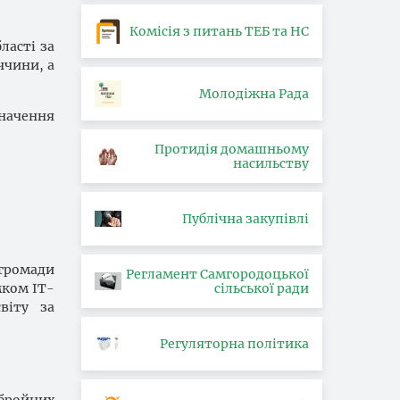
Комісія з питань ТЕБ та НС
ласті за
ччини, а
Молодіжна Рада
значення
Протидія домашньому
насильству
Публічна закупівлі
громади
Регламент Самгородоцької
мком ІТ-
сільської ради
віту за
Регуляторна політика
Збройних