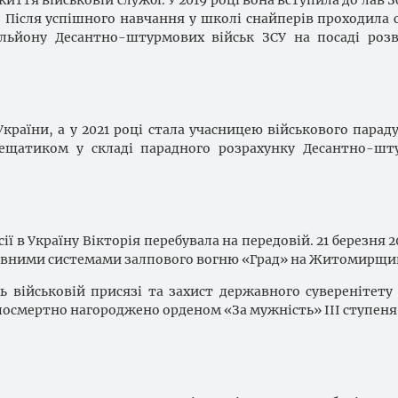
т. Після успішного навчання у школі снайперів проходила 
тальйону Десантно-штурмових військ ЗСУ на посаді роз
України, а у 2021 році стала учасницею військового параду
рещатиком у складі парадного розрахунку Десантно-шт
 в Україну Вікторія перебувала на передовій. 21 березня 2
ктивними системами залпового вогню «Град» на Житомирщи
ть військовій присязі та захист державного суверенітету
посмертно нагороджено орденом «За мужність» III ступеня