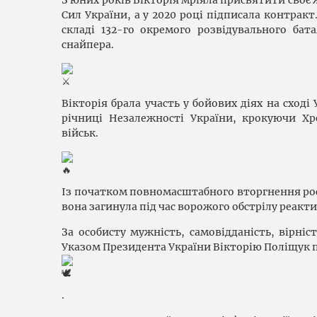
Сил України, а у 2020 році підписала контрак
складі 132-го окремого розвідувального ба
снайпера.
Вікторія брала участь у бойових діях на сході 
річниці Незалежності України, крокуючи Х
військ.
Із початком повномасштабного вторгнення росії
вона загинула під час ворожого обстрілу реа
За особисту мужність, самовідданість, вірніс
Указом Президента України Вікторію Поліщук 
.