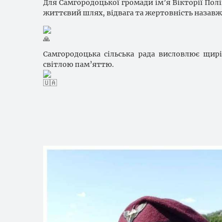
Для Самгородоцької громади ім’я Вікторії Полі
життєвий шлях, відвага та жертовність назав
Самгородоцька сільська рада висловлює щирі 
світлою пам’яттю.