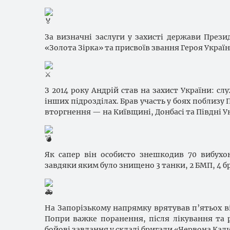
За визначні заслуги у захисті держави Пре
«Золота Зірка» та присвоїв звання Героя Україн
З 2014 року Андрій став на захист України: сл
інших підрозділах. Брав участь у боях поблизу
вторгнення — на Київщині, Донбасі та Півдні У
Як сапер він особисто знешкодив 70 вибухо
завдяки яким було знищено 3 танки, 2 БМП, 4 
На Запорізькому напрямку врятував п’ятьох в
Попри важке поранення, після лікування та 
бойові завдання у складі бригади «Червона Кал