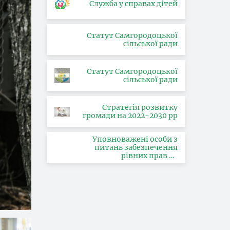
Служба у справах дітей
Статут Самгородоцької
сільської ради
Статут Самгородоцької
сільської ради
Стратегія розвитку
громади на 2022-2030 рр
Уповноважені особи з
питань забезпечення
рівних прав та
можливостей жінок і
чоловіків, запобігання та
протидії насильству за
ознакою статі, з питань
здійснення заходів,
спрямованих на
попередження торгівлі
людьми та координатора