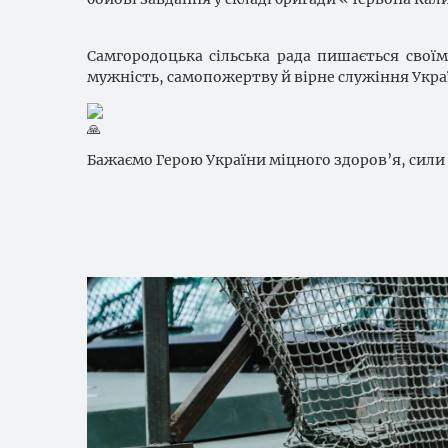
Самгородоцька сільська рада пишається свої
мужність, самопожертву й вірне служіння Укра
Бажаємо Герою України міцного здоров’я, сили