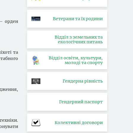
Ветерани та їх родини
 — орден
Відділ з земельних та
екологічних питань
іхоті та
Відділ освіти, культури,
штабного
молоді та спорту
Гендерна рівність
одження,
Гендерний паспорт
техніки.
Колективні договори
конувати