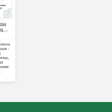
чна
м та
-
дах
омога
і.
нам -
х
рема,
на
рами
.