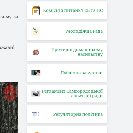
Комісія з питань ТЕБ та НС
ькому за
Молодіжна Рада
ржави!
Протидія домашньому
насильству
Публічна закупівлі
Регламент Самгородоцької
сільської ради
Регуляторна політика