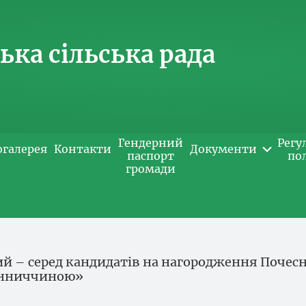
ка сільська рада
Гендерний
Регу
огалерея
Контакти
Документи
паспорт
по
громади
ий – серед кандидатів на нагородження Почес
Вінниччиною»