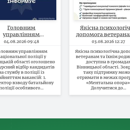
Головним
Якісна психологі
управлінням
допомога ветерана
іональної поліції у
їхнім родинам 
04.08.2026 09:48
03.08.2026 12:27
інницькій області
доступна в грома
оловним управлінням
Якісна психологічна доп
оголошено
Вінницької област
аціональної поліції у
ветеранам та їхнім роди
онкурсний відбір
цькій області оголошено
доступна в громада
урсний відбір кандидатів
дидатів на службу в
Вінницької області. Зок
на службу в поліції із
таку підтримку мож
ліції із зайняттям
айняттям вакансій: 1.
отримати в межах прог
вакансій
ектор взводу батальйону
«Ментальна опора»
поліції особливого…
Долучитися до…