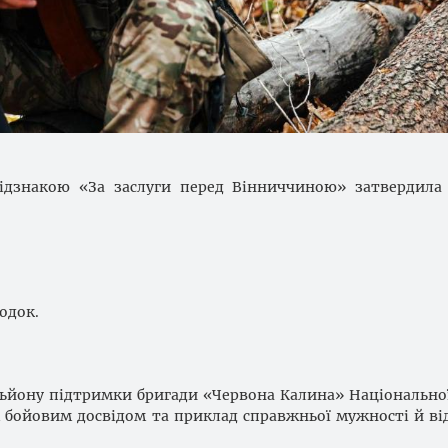
ідзнакою «За заслуги перед Вінниччиною» затвердила 
одок.
ьйону підтримки бригади «Червона Калина» Національної
м бойовим досвідом та приклад справжньої мужності й ві