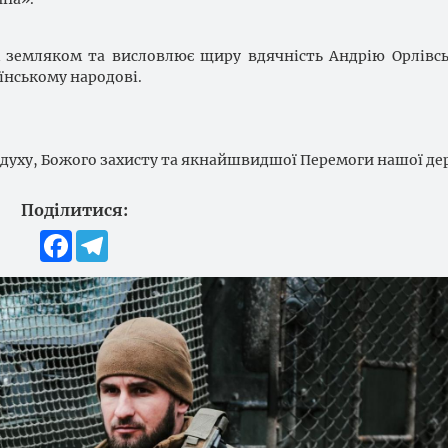
м земляком та висловлює щиру вдячність Андрію Орлівс
їнському народові.
 духу, Божого захисту та якнайшвидшої Перемоги нашої де
Поділитися:
Facebook
Telegram