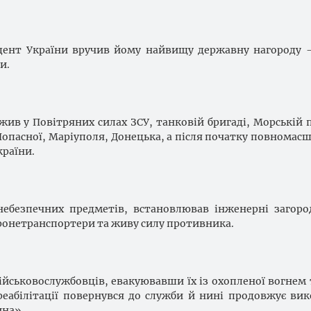
зидент України вручив йому найвищу державну нагороду
и.
ужив у Повітряних силах ЗСУ, танковій бригаді, Морській п
 Попасної, Маріуполя, Донецька, а після початку повномас
країни.
небезпечних предметів, встановлював інженерні загор
бронетранспортери та живу силу противника.
ійськовослужбовців, евакуювавши їх із охопленої вогнем 
реабілітації повернувся до служби й нині продовжує ви
ина».