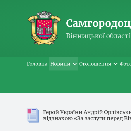
Самгородоць
Вінницької області
Головна
Новини
Оголошення
Фот
Герой України Андрій Орлівськ
відзнакою «За заслуги перед 