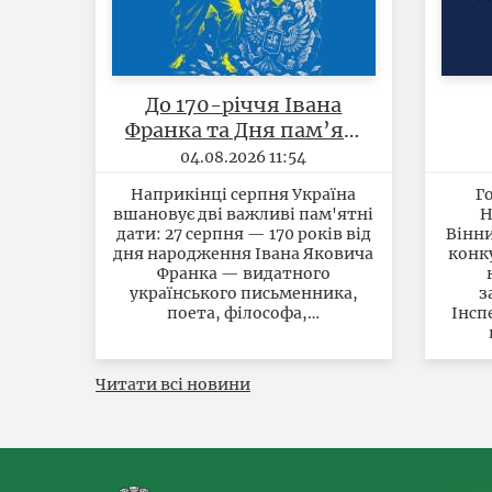
До 170-річчя Івана
Франка та Дня пам’яті
захисників України
Нац
04.08.2026 11:54
В
Наприкінці серпня Україна
Г
вшановує дві важливі пам'ятні
Н
к
дати: 27 серпня — 170 років від
Вінни
дня народження Івана Яковича
конк
кан
Франка — видатного
по
українського письменника,
з
поета, філософа,…
Інсп
Читати всі новини