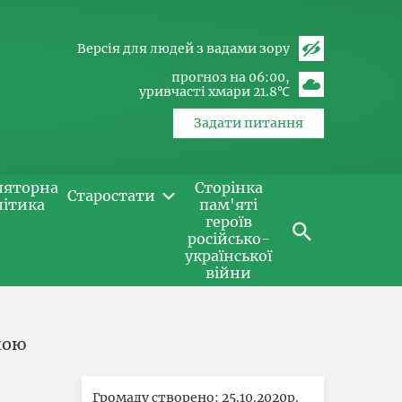
Версія для людей з вадами зору
прогноз на 06:00
уривчасті хмари 21.8℃
Задати питання
ляторна
Сторінка
Старостати
літика
пам'яті
героїв
російсько-
української
війни
ною
Громаду створено: 25.10.2020р.